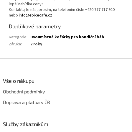
lepší nabídka ceny?
Kontaktujte nás, prosím, na telefoním čísle +420 777 717 920
nebo
info@ebikecafe.cz
Doplňkové parametry
Kategorie
:
Dvoumístné kočárky pro kondiční běh
Záruka
:
2 roky
Z
á
p
a
Vše o nákupu
t
Obchodní podmínky
í
Doprava a platba v ČR
Služby zákazníkům