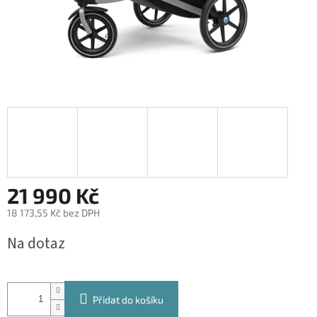
21 990 Kč
18 173,55 Kč bez DPH
Měrná
Na dotaz
cena:
Přidat do košíku