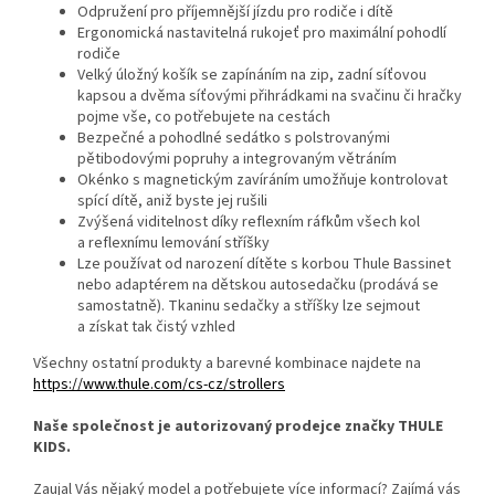
Odpružení pro příjemnější jízdu pro rodiče i dítě
Ergonomická nastavitelná rukojeť pro maximální pohodlí
rodiče
Velký úložný košík se zapínáním na zip, zadní síťovou
kapsou a dvěma síťovými přihrádkami na svačinu či hračky
pojme vše, co potřebujete na cestách
Bezpečné a pohodlné sedátko s polstrovanými
pětibodovými popruhy a integrovaným větráním
Okénko s magnetickým zavíráním umožňuje kontrolovat
spící dítě, aniž byste jej rušili
Zvýšená viditelnost díky reflexním ráfkům všech kol
a reflexnímu lemování stříšky
Lze používat od narození dítěte s korbou Thule Bassinet
nebo adaptérem na dětskou autosedačku (prodává se
samostatně). Tkaninu sedačky a stříšky lze sejmout
a získat tak čistý vzhled
Všechny ostatní produkty a barevné kombinace najdete na
https://www.thule.com/cs-cz/strollers
Naše společnost je autorizovaný prodejce značky THULE
KIDS.
Zaujal Vás nějaký model a potřebujete více informací? Zajímá vás