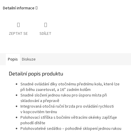
Detailní informace
ZEPTAT SE
SDÍLET
Popis
Diskuze
Detailní popis produktu
Snadné ovládání díky otočnému přednímu kolu, které lze
při běhu zaaretovat, a 16” zadním kolům
Snadné složení jednou rukou pro úsporu místa při
skladování a přepravě
Integrovaná otočná ruční brzda pro ovládání rychlosti
v kopcovitém terénu
Polohovací stříška s bočními větracími okénky zajišťuje
pohodlí dítěte
Polohovatelné sedátko – pohodlné sklopení jednou rukou