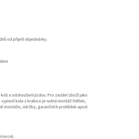
dnů od přijetí objednávky.
ladem
ol) a odzkoušení jízdou. Pro zaslání zboží jako
 vyjmutí kola z krabice je nutná montáž řidítek,
dně montáže, údržby, garančních prohlídek apod.
pravce).