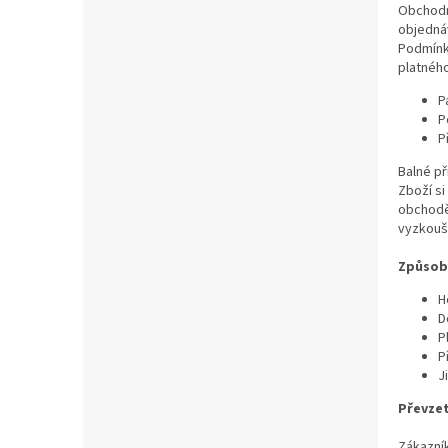
Obchodní
objednáv
Podmínky
platnéh
P
P
P
Balné př
Zboží s
obchodě
vyzkouš
Způsob 
H
D
P
P
J
Převzet
Zákazník