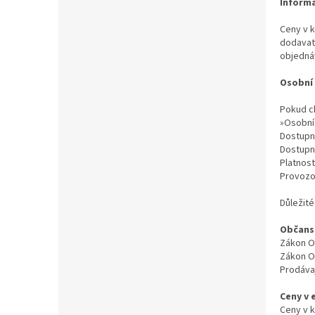
Inform
Ceny v k
dodavate
objedná
Osobní
Pokud ch
»Osobní
Dostupn
Dostupno
Platnos
Provozov
Důležité
Občans
Zákon O
Zákon O
Prodávaj
Ceny v 
Ceny v k