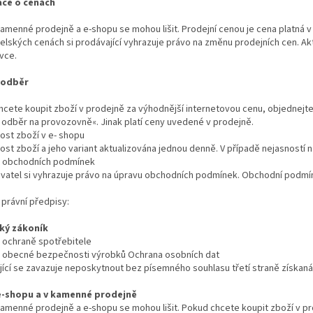
ace o cenách
amenné prodejně a e-shopu se mohou lišit. Prodejní cenou je cena platná 
lských cenách si prodávající vyhrazuje právo na změnu prodejních cen. Ak
vce.
 odběr
cete koupit zboží v prodejně za výhodnější internetovou cenu, objednejte
 odběr na provozovně«. Jinak platí ceny uvedené v prodejně.
ost zboží v e- shopu
st zboží a jeho variant aktualizována jednou denně. V případě nejasností n
t obchodních podmínek
atel si vyhrazuje právo na úpravu obchodních podmínek. Obchodní podmínky
 právní předpisy:
ký zákoník
 ochraně spotřebitele
 obecné bezpečnosti výrobků Ochrana osobních dat
ící se zavazuje neposkytnout bez písemného souhlasu třetí straně získaná 
e-shopu a v kamenné prodejně
amenné prodejně a e-shopu se mohou lišit. Pokud chcete koupit zboží v pr