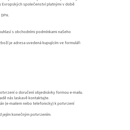
y Evropských společenství platnými v době
 DPH.
souhlasí s obchodními podmínkami našeho
boží je adresa uvedená kupujícím ve formuláři
otvrzení o doručení objednávky formou e-mailu.
dě nás laskavě kontaktujte.
án (e-mailem nebo telefonicky) k potvrzení
d jejím konečným potvrzením.