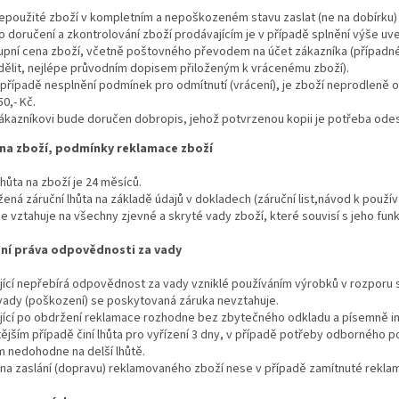
epoužité zboží v kompletním a nepoškozeném stavu zaslat (ne na dobírku)
o doručení a zkontrolování zboží prodávajícím je v případě splnění výše 
upní cena zboží, včetně poštovného převodem na účet zákazníka (případné 
dělit, nejlépe průvodním dopisem přiloženým k vrácenému zboží).
 případě nesplnění podmínek pro odmítnutí (vrácení), je zboží neprodleně 
50,- Kč.
ákazníkovi bude doručen dobropis, jehož potvrzenou kopii je potřeba odesl
na zboží, podmínky reklamace zboží
lhůta na zboží je 24 měsíců.
ená záruční lhůta na základě údajů v dokladech (záruční list,návod k použív
e vztahuje na všechny zjevné a skryté vady zboží, které souvisí s jeho funk
ní práva odpovědnosti za vady
jící nepřebírá odpovědnost za vady vzniklé používáním výrobků v rozporu
 vady (poškození) se poskytovaná záruka nevztahuje.
ící po obdržení reklamace rozhodne bez zbytečného odkladu a písemně inf
tějším případě činí lhůta pro vyřízení 3 dny, v případě potřeby odborného 
m nedohodne na delší lhůtě.
na zaslání (dopravu) reklamovaného zboží nese v případě zamítnuté rekla