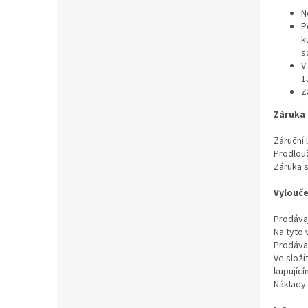
N
P
k
s
V
1
Z
Záruka 
Záruční 
Prodlouž
Záruka s
Vylouče
Prodáva
Na tyto
Prodávaj
Ve složi
kupující
Náklady 