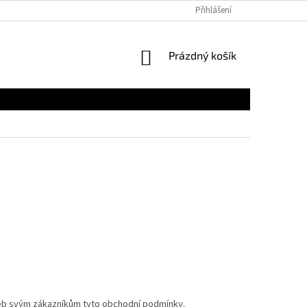
Přihlášení
NÁKUPNÍ
Prázdný košík
KOŠÍK
žeb svým zákazníkům tyto obchodní podmínky.