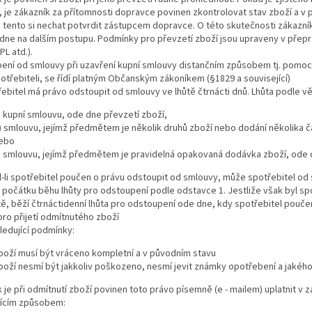
 je zákazník za přítomnosti dopravce povinen zkontrolovat stav zboží a 
a tento si nechat potvrdit zástupcem dopravce. O této skutečnosti zákazn
dne na dalším postupu. Podmínky pro převzetí zboží jsou upraveny v přep
PL atd.).
ení od smlouvy při uzavření kupní smlouvy distančním způsobem tj. pomo
otřebiteli, se řídí platným Občanským zákoníkem (§1829 a související)
řebitel má právo odstoupit od smlouvy ve lhůtě čtrnácti dnů. Lhůta podle vě
) kupní smlouvu, ode dne převzetí zboží,
) smlouvu, jejímž předmětem je několik druhů zboží nebo dodání několika č
ebo
) smlouvu, jejímž předmětem je pravidelná opakovaná dodávka zboží, ode 
l-li spotřebitel poučen o právu odstoupit od smlouvy, může spotřebitel od
počátku běhu lhůty pro odstoupení podle odstavce 1. Jestliže však byl sp
tě, běží čtrnáctidenní lhůta pro odstoupení ode dne, kdy spotřebitel pouče
ro přijetí odmítnutého zboží
sledující podmínky:
boží musí být vráceno kompletní a v původním stavu
boží nesmí být jakkoliv poškozeno, nesmí jevit známky opotřebení a jakého
 je při odmítnutí zboží povinen toto právo písemně (e - mailem) uplatnit v 
jícím způsobem: