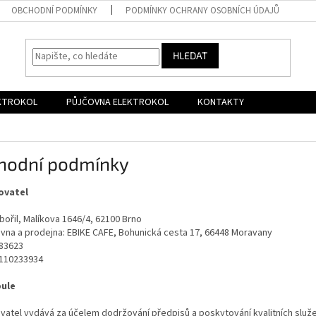
OBCHODNÍ PODMÍNKY
PODMÍNKY OCHRANY OSOBNÍCH ÚDAJŮ
HLEDAT
EKTROKOL
PŮJČOVNA ELEKTROKOL
KONTAKTY
hodní podmínky
ovatel
bořil, Malíkova 1646/4, 62100 Brno
vna a prodejna: EBIKE CAFE, Bohunická cesta 17, 66448 Moravany
383623
8110233934
ule
vatel vydává za účelem dodržování předpisů a poskytování kvalitních slu