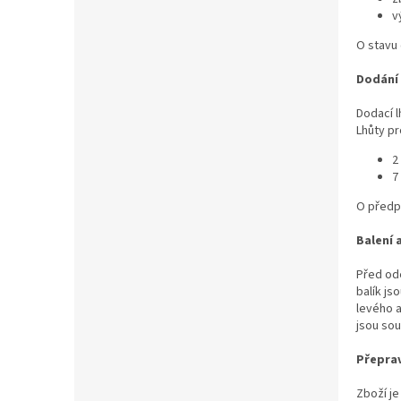
v
O stavu 
Dodání
Dodací l
Lhůty pr
2
7
O předp
Balení 
Před ode
balík js
levého a
jsou so
Přeprav
Zboží je