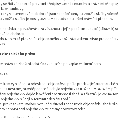
y se řídí všeobecně právními předpisy České republiky a právními předpis
 kupní smlouvy.
í ceny v internetovém obchodě jsou konečné ceny za zboží a služby včetně
a zboží a služby je poskytována v souladu s platnými právními předpisy.
bjednávka je považována za závaznou a jejím podáním kupující (zákazník) 
tového obchodu.
louva vzniká převzetím objednaného zboží zákazníkem. Místo pro dodání z
vky.
 vlastnického práva
ké právo ke zboží přechází na kupujícího po zaplacení kupní ceny.
ávka
zníkem vyplněnou a odeslanou objednávku pošle prodávající automatické p
e tak nestane, pravděpodobně nebyla objednávka uložena. V takovém přípa
ení objednávky dojde k ověření dostupnosti zboží a zákazník je kontaktov
objednávky s údaji o termínu odeslání zboží.
k i provozovatel mohou bez udání důvodu nepotvrdit objednávku zboží pře
pro nepotvrzení objednávky ze strany provozovatele:
boží je dlouhodobě nedostupné