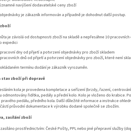
ýznamné navýšení dodavatelské ceny zboží
objednávky je zákazník informován a případně je dohodnut další postup.
 zboží
hůta je závislá od dostupnosti zboží na skladě a nepřesáhne 10 pracovních 
o expedici
 pracovní dny od přijetí a potvrzení objednávky pro zboží skladem
 pracovních dnů od přijetí a potvrzení objednávky pro zboží, které není sk
okládaném termínu dodání je zákazník vyrozuměn.
a stav zboží při dopravě
sláním kola je provedena kompletace a seřízení (brzdy, řazení, centrování k
ou odmontovány řidítka, pedály a přední kolo. Kolo je vloženo do krabice. Po
 pravého pedálu, předního kola. Další důležité informace a instrukce ohle
učástí průvodní dokumentace k výrobku dodané společně se zbožím.
a, zasílání zboží
 zasíláno prostřednictvím: České Pošty, PPL nebo jiné přepravní služby (do