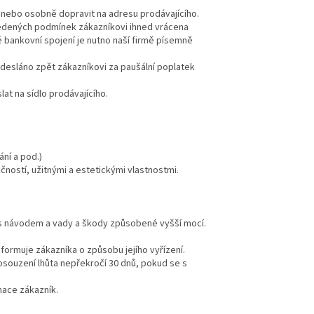
 nebo osobně dopravit na adresu prodávajícího.
uvedených podmínek zákazníkovi ihned vrácena
bankovní spojení je nutno naší firmě písemně
odesláno zpět zákazníkovi za paušální poplatek
at na sídlo prodávajícího.
ání a pod.)
čností, užitnými a estetickými vlastnostmi.
 s návodem a vady a škody způsobené vyšší mocí.
ormuje zákazníka o způsobu jejího vyřízení.
posouzení lhůta nepřekročí 30 dnů, pokud se s
mace zákazník.