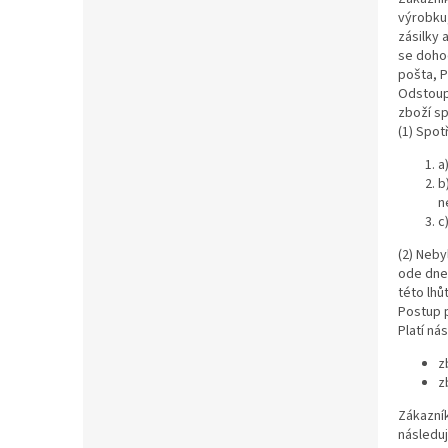
výrobku,
zásilky 
se doho
pošta, P
Odstoup
zboží sp
(1) Spot
a
b
n
c
(2) Neby
ode dne 
této lhů
Postup p
Platí ná
z
z
Zákazník
následu