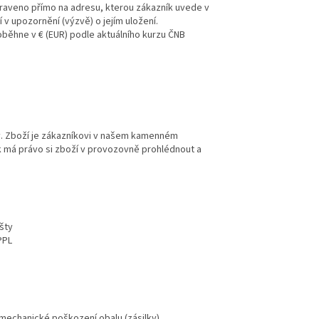
praveno přímo na adresu, kterou zákazník uvede v
v upozornění (výzvě) o jejím uložení.
oběhne v € (EUR) podle aktuálního kurzu ČNB
. Zboží je zákazníkovi v našem kamenném
 má právo si zboží v provozovně prohlédnout a
ošty
PPL
o mechanické poškození obalu (zásilky)