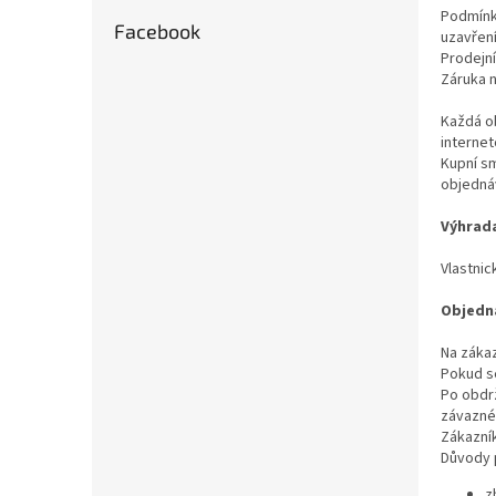
n
Podmínk
e
Facebook
uzavření
l
Prodejn
Záruka n
Každá o
interne
Kupní sm
objedná
Výhrada
Vlastnic
Objedn
Na záka
Pokud s
Po obdrž
závazné 
Zákazní
Důvody 
z