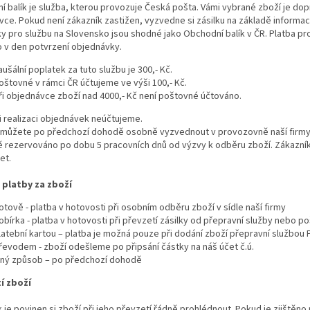
 balík je služba, kterou provozuje Česká pošta. Vámi vybrané zboží je do
ce. Pokud není zákazník zastižen, vyzvedne si zásilku na základě informací 
 pro službu na Slovensko jsou shodné jako Obchodní balík v ČR. Platba pr
o v den potvrzení objednávky.
aušální poplatek za tuto službu je 300,- Kč.
oštovné v rámci ČR účtujeme ve výši 100,- Kč.
ři objednávce zboží nad 4000,- Kč není poštovné účtováno.
i realizaci objednávek neúčtujeme.
i můžete po předchozí dohodě osobně vyzvednout v provozovně naší firmy
 rezervováno po dobu 5 pracovních dnů od výzvy k odběru zboží. Zákazník
et.
platby za zboží
otově - platba v hotovosti při osobním odběru zboží v sídle naší firmy
obírka - platba v hotovosti při převzetí zásilky od přepravní služby nebo p
latební kartou – platba je možná pouze při dodání zboží přepravní službou 
řevodem - zboží odešleme po připsání částky na náš účet č.ú.
iný způsob – po předchozí dohodě
í zboží
 je povinen si zboží při jeho převzetí řádně prohlédnout. Pokud je zjištěn