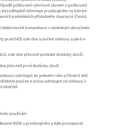
v případě poškození vyhotovit záznam o poškození
ík bezodkladně informuje prodávajícího se kterým
ravních podmínkách příslušného dopravce (Česká
cí elektronické komunikace s následným doručením
ty první běží ode dne uzavření smlouvy a jde-li o
ástí, ode dne převzetí poslední dodávky zboží,
dne převzetí první dodávky zboží.
 smlouvy odstoupit do jednoho roku a čtrnácti dnů
otřebitel poučen o právu odstoupit od smlouvy v
ní obdržel.
koliv používání
zákonné lhůtě u prodávajícího a dále postupovat