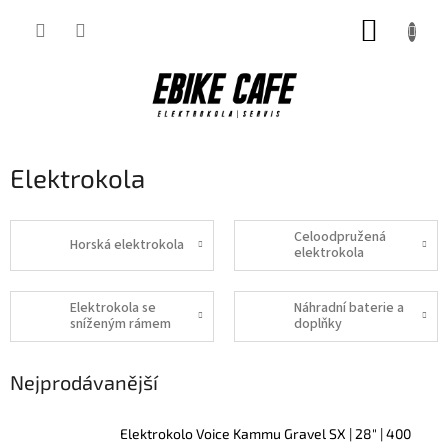
Přejít
NÁKUP
na
obsah
KOŠÍK
Elektrokola
Celoodpružená
Horská elektrokola
elektrokola
Elektrokola se
Náhradní baterie a
sníženým rámem
doplňky
Nejprodávanější
Elektrokolo Voice Kammu Gravel SX | 28" | 400