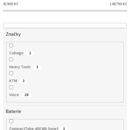
p
41900
Kč
148790
Kč
r
o
d
u
k
Značky
t
ů
Colnago
2
Heavy Tools
3
KTM
3
Voice
28
Baterie
CompactTube 400 Wh Smart
1