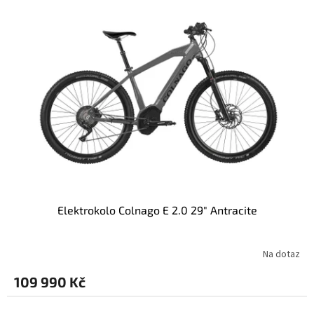
p
i
s
p
r
o
d
u
k
t
ů
Elektrokolo Colnago E 2.0 29" Antracite
Na dotaz
109 990 Kč