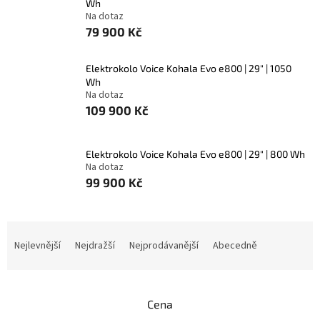
Wh
Na dotaz
79 900 Kč
Elektrokolo Voice Kohala Evo e800 | 29" | 1050
Wh
Na dotaz
109 900 Kč
Elektrokolo Voice Kohala Evo e800 | 29" | 800 Wh
Na dotaz
99 900 Kč
Ř
a
Nejlevnější
Nejdražší
Nejprodávanější
Abecedně
z
e
n
Cena
í