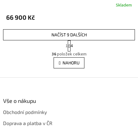
Skladem
66 900 Kč
NAČÍST 9 DALŠÍCH
S
1
4
t
O
r
36
položek celkem
v
á
l
NAHORU
n
á
k
d
o
v
Z
a
á
c
á
n
í
p
í
p
a
Vše o nákupu
r
t
v
Obchodní podmínky
í
k
y
Doprava a platba v ČR
v
ý