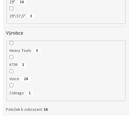
29"
16
29"/27,5"
3
Výrobce
Heavy Tools
3
KTM
3
Voice
28
Colnago
2
Položek k zobrazení:
36
V
ý