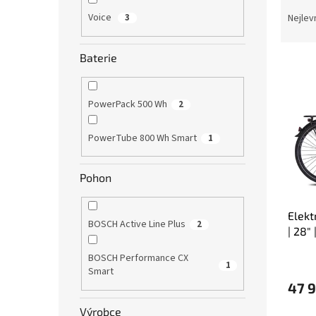
Ř
n
a
e
Voice
3
Nejlev
z
l
e
Baterie
V
n
ý
í
p
p
PowerPack 500 Wh
2
i
r
s
o
PowerTube 800 Wh Smart
1
p
d
r
u
o
k
Pohon
d
t
u
ů
Elekt
k
BOSCH Active Line Plus
2
| 28"
t
ů
BOSCH Performance CX
1
Smart
47 
Výrobce