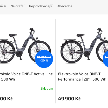
nější
Nejdražší
Nejprodávanější
Abecedně
59 900 Kč
64
–20 %
rokolo Voice ONE-T Active Line
Elektrokolo Voice ONE-T
 | 500 Wh
Performance | 28" | 500 Wh
Skladem
900 Kč
49 900 Kč