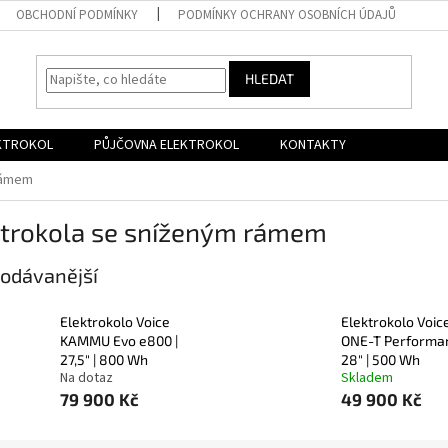
OBCHODNÍ PODMÍNKY
PODMÍNKY OCHRANY OSOBNÍCH ÚDAJŮ
HLEDAT
EKTROKOL
PŮJČOVNA ELEKTROKOL
KONTAKTY
 rámem
ktrokola se sníženým rámem
odávanější
Elektrokolo Voice
Elektrokolo Voic
KAMMU Evo e800 |
ONE-T Performan
27,5" | 800 Wh
28" | 500 Wh
Na dotaz
Skladem
79 900 Kč
49 900 Kč