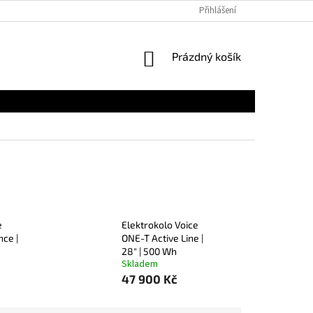
Přihlášení
NÁKUPNÍ
Prázdný košík
KOŠÍK
e
Elektrokolo Voice
ce |
ONE-T Active Line |
28" | 500 Wh
Skladem
47 900 Kč