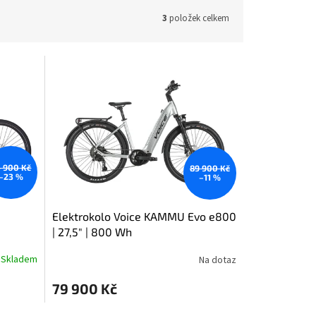
3
položek celkem
 900 Kč
89 900 Kč
–23 %
–11 %
Elektrokolo Voice KAMMU Evo e800
| 27,5" | 800 Wh
Skladem
Na dotaz
79 900 Kč