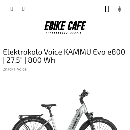
Přejít
NÁKUP
na
obsah
KOŠÍK
Elektrokolo Voice KAMMU Evo e800
| 27,5" | 800 Wh
Značka:
Voice