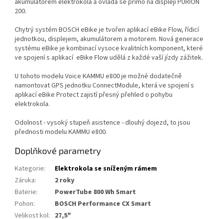
akumulátorem elektrokola a ovládá se přímo na displeji PURION
200.
Chytrý systém BOSCH eBike je tvořen aplikací eBike Flow, řídicí
jednotkou, displejem, akumulátorem a motorem. Nová generace
systému eBike je kombinací vysoce kvalitních komponent, které
ve spojení s aplikací eBike Flow udělá z každé vaší jízdy zážitek.
U tohoto modelu Voice KAMMU e800 je možné dodatečně
namontovat GPS jednotku ConnectModule, která ve spojení s
aplikací eBike Protect zajistí přesný přehled o pohybu
elektrokola.
Odolnost - vysoký stupeň asistence - dlouhý dojezd, to jsou
přednosti modelu KAMMU e800.
Doplňkové parametry
Kategorie
:
Elektrokola se sníženým rámem
Záruka
:
2 roky
Baterie
:
PowerTube 800 Wh Smart
Pohon
:
BOSCH Performance CX Smart
Velikost kol
:
27,5"