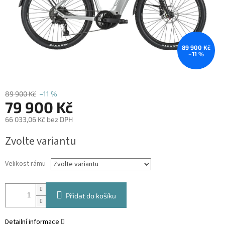
89 900 Kč
–11 %
89 900 Kč
–11 %
79 900 Kč
66 033,06 Kč bez DPH
Měrná
Zvolte variantu
cena:
Velikost rámu
Přidat do košíku
Detailní informace