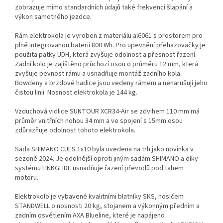
zobrazuje mimo standardních údajů také frekvenci šlapání a
výkon samotného jezdce.
Rám elektrokola je vyroben z materiálu al6061 s prostorem pro
plně integrovanou baterii 800 Wh. Pro upevnění přehazovačky je
použita patky UDH, která zvyšuje odolnost a přesnost řazení.
Zadní kolo je zajištěno průchozí osou o průměru 12 mm, která
zvyšuje pevnost rámu a usnadňuje montáž zadního kola.
Bowdeny a brzdové hadice jsou vedeny rámem a nenarušují jeho
čistou linii. Nosnost elektrokola je 144 kg.
Vzduchová vidlice SUNTOUR XCR34-Air se zdvihem 110 mm má
průměr vnitřních nohou 34 mm a ve spojení s 15mm osou
zdůrazňuje odolnost tohoto elektrokola.
Sada SHIMANO CUES 1x10 byla uvedena na trh jako novinka v
sezoně 2024. Je odolnější oproti jiným sadám SHIMANO a díky
systému LINKGLIDE usnadňuje řazení převodů pod tahem
motoru.
Elektrokolo je vybavené kvalitními blatníky SKS, nosičem
STANDWELL o nosnosti 20 kg, stojanem a výkonným předním a
zadním osvětlením AXA Blueline, které je napájeno