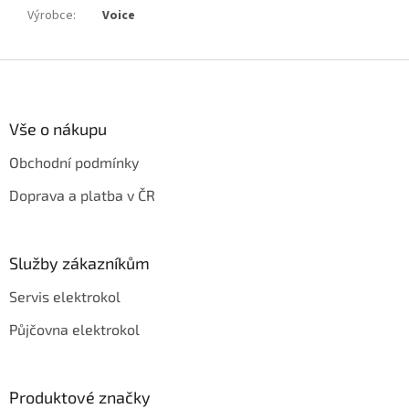
Výrobce
:
Voice
Z
á
p
a
Vše o nákupu
t
Obchodní podmínky
í
Doprava a platba v ČR
Služby zákazníkům
Servis elektrokol
Půjčovna elektrokol
Produktové značky