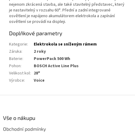
nejenom zkrácená stavba, ale také stavitelný představec, který
je nastavitelný v rozsahu 60°. Přední a zadní integrované
osvětlení je napájeno akumulátorem elektrokola a zapínání
osvětlení se provádí na displeji.
Doplňkové parametry
Kategorie
:
Elektrokola se sníženým rámem
Záruka
:
2 roky
Baterie
:
PowerPack 500 Wh
Pohon
:
BOSCH Active Line Plus
Velikost kol
:
28"
Výrobce
:
Voice
Z
á
p
a
Vše o nákupu
t
Obchodní podmínky
í