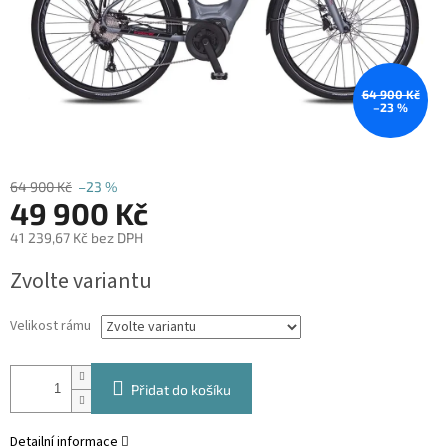
64 900 Kč
–23 %
64 900 Kč
–23 %
49 900 Kč
41 239,67 Kč bez DPH
Měrná
Zvolte variantu
cena:
Velikost rámu
Přidat do košíku
Detailní informace