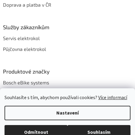
Doprava a platba v ČR
Služby zákazníkům
Servis elektrokol
Půjčovna elektrokol
Produktové značky
Bosch eBike systems
Souhlasíte s tím, abychom používali cookies?
Více informací
Nastavení
Vytvořil Shoptet
Odmítnout
Souhlasím
Copyright 2026
EBIKE CAFE
. Všechna práva vyhrazena.