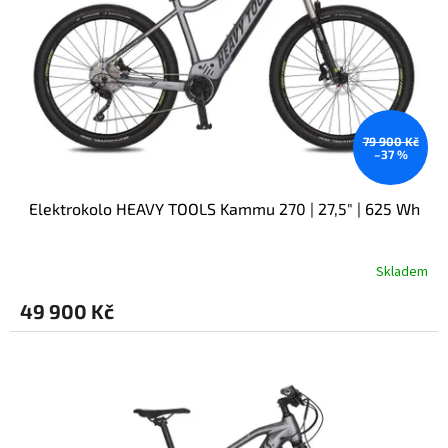
r
u
o
k
d
t
u
ů
k
t
ů
79 900 Kč
–37 %
Elektrokolo HEAVY TOOLS Kammu 270 | 27,5" | 625 Wh
Skladem
49 900 Kč