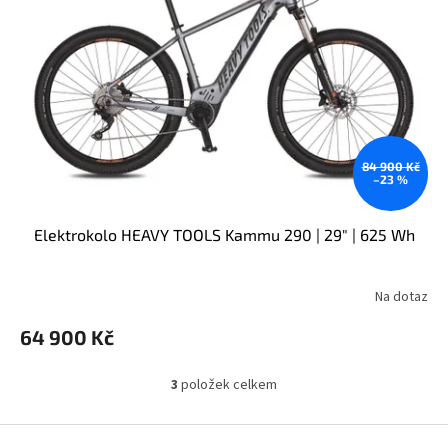
84 900 Kč
–23 %
Elektrokolo HEAVY TOOLS Kammu 290 | 29" | 625 Wh
Na dotaz
64 900 Kč
3
položek celkem
O
v
l
Z