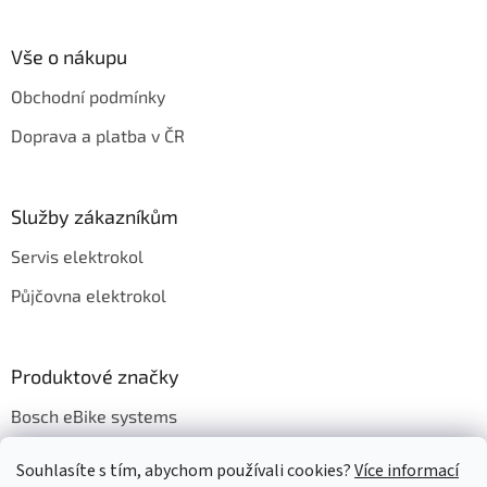
á
á
d
p
a
a
Vše o nákupu
c
t
í
Obchodní podmínky
í
p
r
Doprava a platba v ČR
v
k
y
v
Služby zákazníkům
ý
p
Servis elektrokol
i
s
Půjčovna elektrokol
u
Produktové značky
Bosch eBike systems
Souhlasíte s tím, abychom používali cookies?
Více informací