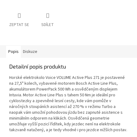
ZEPTAT SE
SDÍLET
Popis
Diskuze
Detailní popis produktu
Horské elektrokolo Voice VOLUME Active Plus 271 je postavené
na 27,5" kolech, vybavené motorem Bosch Active Line Plus,
akumulátorem PowerPack 500 Wh a osvědčeným displejem
Intuvia. Motor Active Line Plus s tahem 50 Nm je ideální pro
cyklostezky a zpevněné lesní cesty, kde vám pomůže v
náročných stoupáních asistencí až 270 % v režimu Turbo a
naopak vám umožní pohodovou jízdu bez zapnuté asistence s
minimálním odporem na klikách. Osvědčená geometrie
umožňuje vyšší pozicí řídítek, kdy jezdec není na elektrokole
takzvaně natažený, a je tedy vhodné i pro jezdce nižších postav.