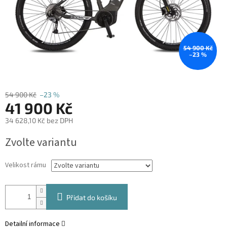
54 900 Kč
–23 %
54 900 Kč
–23 %
41 900 Kč
34 628,10 Kč bez DPH
Měrná
Zvolte variantu
cena:
Velikost rámu
Přidat do košíku
Detailní informace