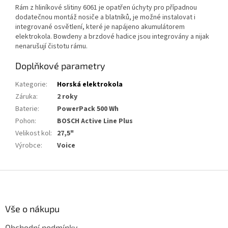
Rám z hliníkové slitiny 6061 je opatřen úchyty pro případnou
dodatečnou montáž nosiče a blatníků, je možné instalovat i
integrované osvětlení, které je napájeno akumulátorem
elektrokola. Bowdeny a brzdové hadice jsou integrovány a nijak
nenarušují čistotu rámu.
Doplňkové parametry
Kategorie
:
Horská elektrokola
Záruka
:
2 roky
Baterie
:
PowerPack 500 Wh
Pohon
:
BOSCH Active Line Plus
Velikost kol
:
27,5"
Výrobce
:
Voice
Z
á
p
a
Vše o nákupu
t
Obchodní podmínky