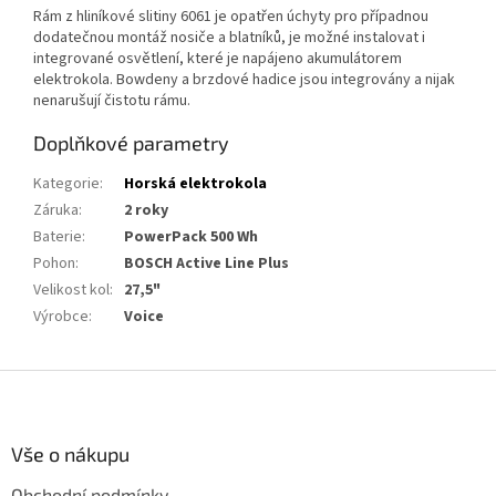
Rám z hliníkové slitiny 6061 je opatřen úchyty pro případnou
dodatečnou montáž nosiče a blatníků, je možné instalovat i
integrované osvětlení, které je napájeno akumulátorem
elektrokola. Bowdeny a brzdové hadice jsou integrovány a nijak
nenarušují čistotu rámu.
Doplňkové parametry
Kategorie
:
Horská elektrokola
Záruka
:
2 roky
Baterie
:
PowerPack 500 Wh
Pohon
:
BOSCH Active Line Plus
Velikost kol
:
27,5"
Výrobce
:
Voice
Z
á
p
a
Vše o nákupu
t
Obchodní podmínky