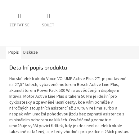
ZEPTAT SE
SDÍLET
Popis
Diskuze
Detailní popis produktu
Horské elektrokolo Voice VOLUME Active Plus 271 je postavené
na 27,5" kolech, vybavené motorem Bosch Active Line Plus,
akumulátorem PowerPack 500 Wh a osvědčeným displejem
Intuvia. Motor Active Line Plus s tahem 50 Nm je ideální pro
cyklostezky a zpevněné lesní cesty, kde vám pomůže v
náročných stoupáních asistencí až 270 % v režimu Turbo a
naopak vám umožní pohodovou jízdu bez zapnuté asistence s
minimálním odporem na klikách. Osvědčená geometrie
umožňuje vyšší pozicí řídítek, kdy jezdec není na elektrokole
takzvaně natažený, a je tedy vhodné i pro jezdce nižších postav.