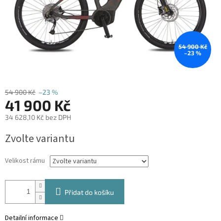
54 900 Kč
–23 %
54 900 Kč
–23 %
41 900 Kč
34 628,10 Kč bez DPH
Měrná
Zvolte variantu
cena:
Velikost rámu
Přidat do košíku
Detailní informace