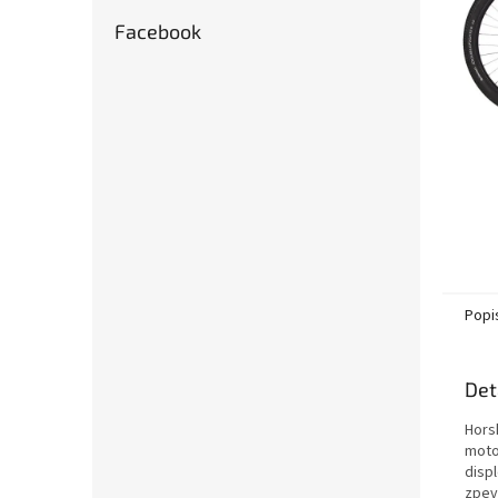
n
e
Facebook
l
Popi
Det
Hors
moto
displ
zpev