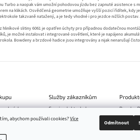
mu Turbo a naopak vám umožní pohodovou jízdu bez zapnuté asistence s m
rem na klikách. Osvědčená geometrie umožňuje vyšší pozicí řídítek, kdy j
lektrokole takzvaně natažený, a je tedy vhodné i pro jezdce nižších postav.
z hliníkové slitiny 6061 je opatřen úchyty pro případnou dodatečnou montá
níků, je možné instalovat i integrované osvětlení, které je napájeno akumul
trokola. Bowdeny a brzdové hadice jsou integrovány a nijak nenarušují čisto
ákupu
Služby zákazníkům
Produkt
 podmínky
Servis elektrokol
Bosch eB
 tím, abychom používali cookies?
Více
 platba v ČR
Půjčovna elektrokol
Odmítnout