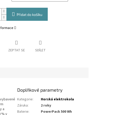
Přidat do košíku
informace
ZEPTAT SE
SDÍLET
Doplňkové parametry
, vybavené
Kategorie
:
Horská elektrokola
ým
Záruka
:
2 roky
y a
Baterie
:
PowerPack 500 Wh
0 % v