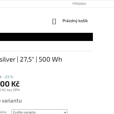
Přihlášení
NÁKUPNÍ
Prázdný košík
KOŠÍK
ilver | 27,5" | 500 Wh
č
–23 %
900 Kč
0 Kč bez DPH
e variantu
rámu