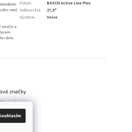
Pohon
:
BOSCH Active Line Plus
inimálním
ezdec není
Velikost kol
:
27,5"
Výrobce
:
Voice
ž nosiče a
átorem
tu rámu.
ové značky
ike systems
Souhlasím