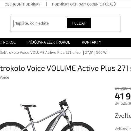
OBCHODNÍ PODMÍNKY
PODMÍNKY OCHRANY OSOBNÍCH ÚDAJŮ
HLEDAT
EKTROKOL
PŮJČOVNA ELEKTROKOL
KONTAKTY
Elektrokolo Voice VOLUME Active Plus 271 silver | 27,5" | 500 Wh
trokolo Voice VOLUME Active Plus 271 s
Voice
54 900 K
41 
34 628,1
Měrná
Zvolt
cena:
Velikost 