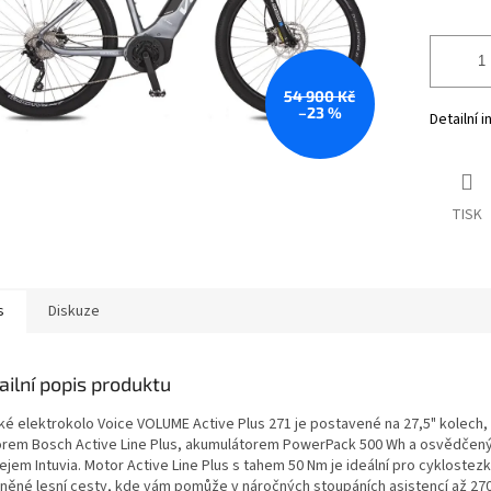
54 900 Kč
–23 %
Detailní 
TISK
s
Diskuze
ailní popis produktu
ké elektrokolo Voice VOLUME Active Plus 271 je postavené na 27,5" kolech
rem Bosch Active Line Plus, akumulátorem PowerPack 500 Wh a osvědčen
ejem Intuvia. Motor Active Line Plus s tahem 50 Nm je ideální pro cyklostezk
něné lesní cesty, kde vám pomůže v náročných stoupáních asistencí až 27