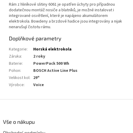
Rám z hliníkové slitiny 6061 je opatřen úchyty pro případnou
dodatečnou montáž nosiče a blatníků, je možné instalovat i
integrované osvětlení, které je napájeno akumulátorem
elektrokola. Bowdeny a brzdové hadice jsou integrovány a nijak
nenarušují čistotu rámu.
Doplňkové parametry
Kategorie
:
Horská elektrokola
Záruka
:
2 roky
Baterie
:
PowerPack 500 Wh
Pohon
:
BOSCH Active Line Plus
Velikost kol
:
29"
Výrobce
:
Voice
Z
á
p
a
Vše o nákupu
t
Obchodní podmínky