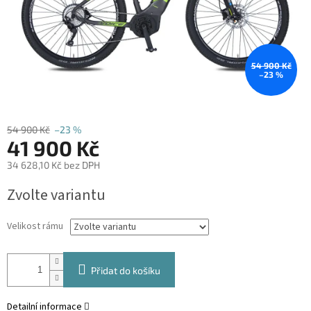
54 900 Kč
–23 %
54 900 Kč
–23 %
41 900 Kč
34 628,10 Kč bez DPH
Měrná
Zvolte variantu
cena:
Velikost rámu
Přidat do košíku
Detailní informace