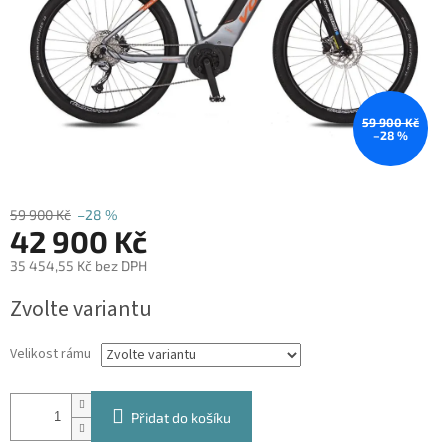
59 900 Kč
–28 %
59 900 Kč
–28 %
42 900 Kč
35 454,55 Kč bez DPH
Měrná
Zvolte variantu
cena:
Velikost rámu
Přidat do košíku