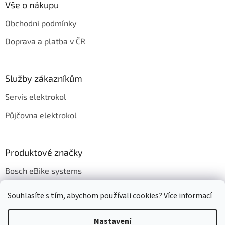
a
Vše o nákupu
t
Obchodní podmínky
í
Doprava a platba v ČR
Služby zákazníkům
Servis elektrokol
Půjčovna elektrokol
Produktové značky
Bosch eBike systems
Souhlasíte s tím, abychom používali cookies?
Více informací
Nastavení
Vytvořil Shoptet