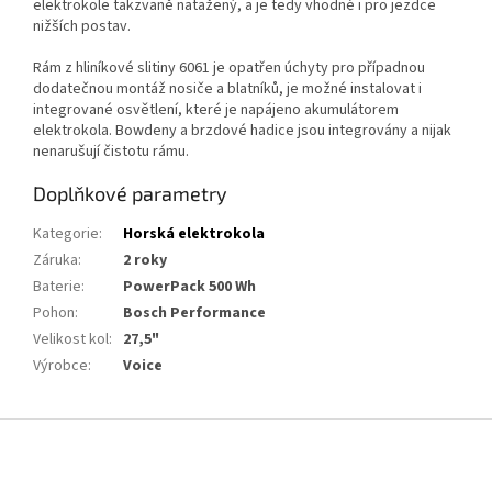
elektrokole takzvaně natažený, a je tedy vhodné i pro jezdce
nižších postav.
Rám z hliníkové slitiny 6061 je opatřen úchyty pro případnou
dodatečnou montáž nosiče a blatníků, je možné instalovat i
integrované osvětlení, které je napájeno akumulátorem
elektrokola. Bowdeny a brzdové hadice jsou integrovány a nijak
nenarušují čistotu rámu.
Doplňkové parametry
Kategorie
:
Horská elektrokola
Záruka
:
2 roky
Baterie
:
PowerPack 500 Wh
Pohon
:
Bosch Performance
Velikost kol
:
27,5"
Výrobce
:
Voice
Z
á
p